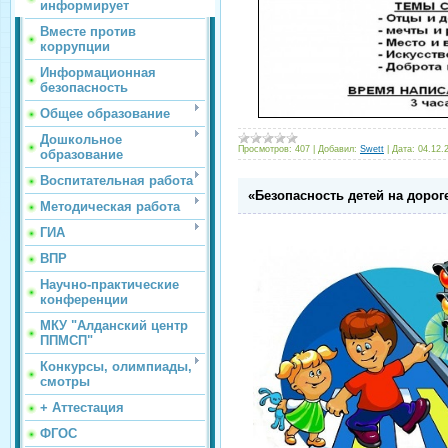
информирует
Вместе против
коррупции
Информационная
безопасность
Общее образование
Дошкольное
Просмотров:
407
|
Добавил:
Swett
|
Дата:
04.12.
образование
Воспитательная работа
«Безопасность детей на дорог
Методическая работа
ГИА
ВПР
Научно-практические
конференции
МКУ "Алданский центр
ППМСП"
Конкурсы, олимпиады,
смотры
+ Аттестация
ФГОС