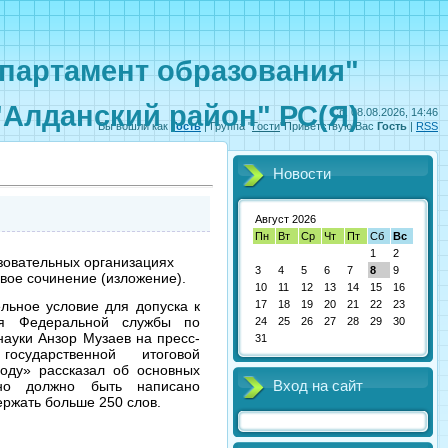
партамент образования"
"Алданский район" РС(Я)
Сб, 08.08.2026, 14:46
Вы вошли как
Гость
|
Группа
"
Гости
"
Приветствую Вас
Гость
|
RSS
Новости
Август 2026
Пн
Вт
Ср
Чт
Пт
Сб
Вс
1
2
овательных организациях
3
4
5
6
7
8
9
вое сочинение (изложение).
10
11
12
13
14
15
16
17
18
19
20
21
22
23
ьное условие для допуска к
ля Федеральной службы по
24
25
26
27
28
29
30
науки Анзор Музаев на пресс-
31
осударственной итоговой
году» рассказал об основных
Вход на сайт
оно должно быть написано
ержать больше 250 слов.