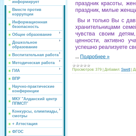
информирует
праздник красоты, жен
праздник, милые женщ
Вместе против
коррупции
Вы и только Вы с дав
Информационная
хранительницами семе
безопасность
чувства своим детям
Общее образование
ценности, активно уч
Дошкольное
успешно реализуете св
образование
Воспитательная работа
...
Подробнее »
Методическая работа
Просмотров:
379
|
Добавил:
Swett
|
Д
ГИА
ВПР
Научно-практические
конференции
МКУ "Алданский центр
ППМСП"
Конкурсы, олимпиады,
смотры
+ Аттестация
ФГОС