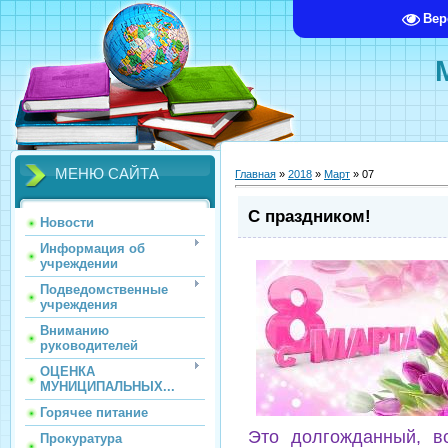
Вер
МЕНЮ САЙТА
Главная
»
2018
»
Март
»
07
С праздником!
Новости
Информация об
учреждении
Подведомственные
учреждения
Вниманию
руководителей
ОЦЕНКА
МУНИЦИПАЛЬНЫХ...
Горячее питание
Это долгожданный, в
Прокуратура