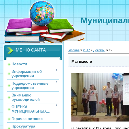
Муниципаль
МЕНЮ САЙТА
Главная
»
2017
»
Декабрь
»
12
Мы вместе
Новости
Информация об
учреждении
Подведомственные
учреждения
Вниманию
руководителей
ОЦЕНКА
МУНИЦИПАЛЬНЫХ...
Горячее питание
Прокуратура
8 декабря 2017 года прошёл