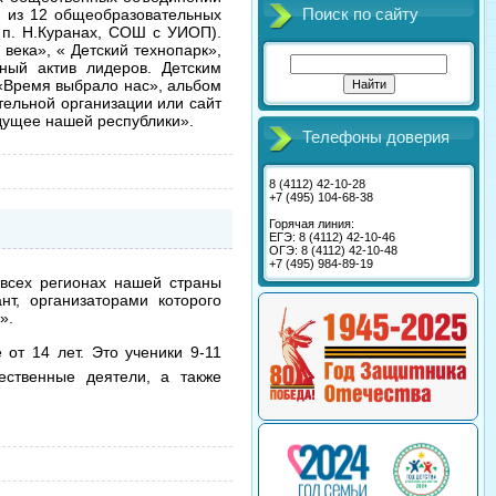
Поиск по сайту
 из 12 общеобразовательных
я п. Н.Куранах, СОШ с УИОП).
века», « Детский технопарк»,
ный актив лидеров. Детским
«Время выбрало нас», альбом
тельной организации или сайт
удущее нашей республики».
Телефоны доверия
8 (4112) 42-10-28
+7 (495) 104-68-38
Горячая линия:
ЕГЭ: 8 (4112) 42-10-46
ОГЭ: 8 (4112) 42-10-48
+7 (495) 984-89-19
 всех регионах нашей страны
нт, организаторами которого
».
 от 14 лет. Это ученики 9-11
щественные деятели, а также