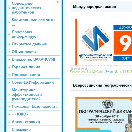
Совещания
Международная акция
педагогических
работников
Капитальные ремонты
...
Профсоюз
информирует
Открытые данные
Объявления
Внимание, ВАКАНСИЯ!
Горячая линия
Просмотров:
311
|
Добавил:
Swett
|
Дата:
12.12.
Гостевая книга
Covid-19.Информация
Всероссийский географически
Мониторинг
эффективности
руководителей
Пожарная безопасность
+ НОКОУ
Архив страниц
Снижение