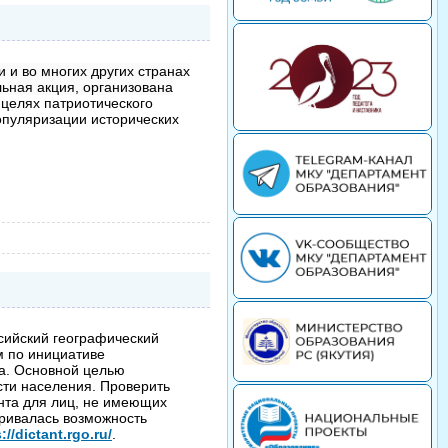
и и во многих других странах
ьная акция, организована
 целях патриотического
опуляризации исторических
ссийский географический
м по инициативе
а. Основной целью
сти населения. Проверить
нта для лиц, не имеющих
тривалась возможность
://dictant.rgo.ru/
.