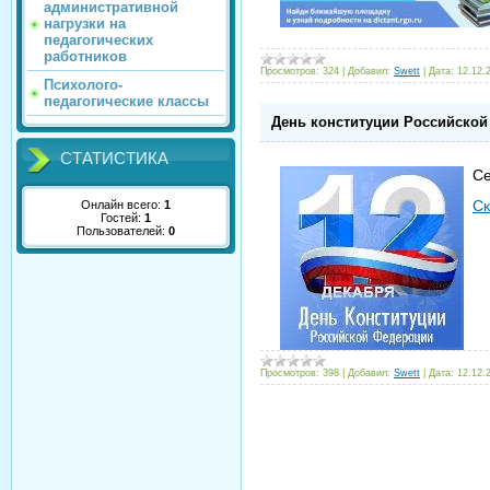
административной
нагрузки на
педагогических
работников
Просмотров:
324
|
Добавил:
Swett
|
Дата:
12.12.
Психолого-
педагогические классы
День конституции Российской
СТАТИСТИКА
Се
Ск
Онлайн всего:
1
Гостей:
1
Пользователей:
0
Просмотров:
398
|
Добавил:
Swett
|
Дата:
12.12.