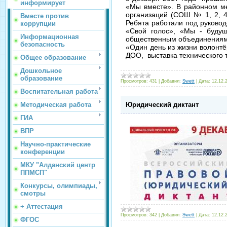
информирует
«Мы вместе». В районном м
организаций (СОШ № 1, 2, 4,
Вместе против
Ребята работали под руково
коррупции
«Свой голос», «Мы - будущ
Информационная
общественным объединениям 
безопасность
«Один день из жизни волонтё
ДОО, выставка технического 
Общее образование
Дошкольное
образование
Просмотров:
431
|
Добавил:
Swett
|
Дата:
12.12.
Воспитательная работа
Методическая работа
Юридический диктант
ГИА
ВПР
Научно-практические
конференции
МКУ "Алданский центр
ППМСП"
Конкурсы, олимпиады,
смотры
+ Аттестация
Просмотров:
342
|
Добавил:
Swett
|
Дата:
12.12.
ФГОС