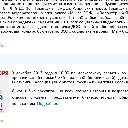
ероприятии приняли участие детские объединения обучающихся
 5, 8, 9,10, 36, Гимназия г. Алдан, Алданский лицей, Гимнази
дством модераторов на площадках: «Мы за ЗОЖ», «Волонтёры ХХI
ее России», «Лабиринт успеха». На слёте был выбран район
были определены задания на 2018 год: социальный видеоролик 
ра в картинках», создание странички ДОО на сайте общеобразова
творчества, конкурс буклетов по ЗОЖ, социальный проект «Мы - б
2017
9 декабря 2017 года в 10:00 по московскому времени во
проводился Всероссийский правовой (юридический) дикта
выступили «Ассоциация юристов России» и «Деловая Россия
Диктант был рассчитан на всех граждан страны в возрасте
классов, студенты, представители бизнеса, юристы, об
пенсионеры.
Подробнее
2017