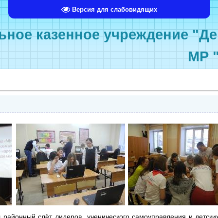
Версия для слабовидящих
ное казенное учреждение "Де
МР 
 районный слёт лидеров ученического самоуправления и детск