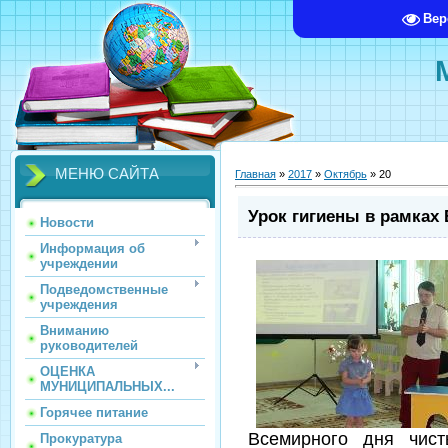
Вер
МЕНЮ САЙТА
Главная
»
2017
»
Октябрь
»
20
Урок гигиены в рамках
Новости
Информация об
учреждении
Подведомственные
учреждения
Вниманию
руководителей
ОЦЕНКА
МУНИЦИПАЛЬНЫХ...
Горячее питание
Всемирного дня чис
Прокуратура