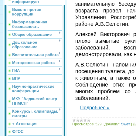
информирует
занимательную бесед
Вместе против
возраста провел нач
коррупции
Управления Роспотре
Информационная
районе А.В.Селютин.
безопасность
Алексей Викторович р
Общее образование
плохо вымытые руки
Дошкольное
заболеваний. Вос
образование
демонстрировали, как 
Воспитательная работа
Методическая работа
А.В.Селютин напомни
посещения туалета, до
ГИА
к животным, а также 
ВПР
Соблюдение этих пр
Научно-практические
многих проблем со з
конференции
заболеваний.
МКУ "Алданский центр
ППМСП"
...
Подробнее »
Конкурсы, олимпиады,
смотры
+ Аттестация
Просмотров:
529
|
Добавил:
Swett
|
Д
ФГОС