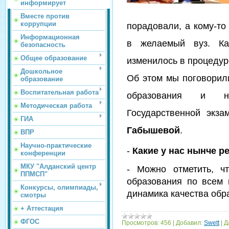
информирует
Вместе против
коррупции
порадовали, а кому-то
Информационная
в желаемый вуз. Ка
безопасность
Общее образование
изменилось в процедур
Дошкольное
Об этом мы поговорил
образование
Воспитательная работа
образования и на
Методическая работа
Государственной экз
ГИА
Габышевой
.
ВПР
Научно-практические
-
Какие у нас нынче р
конференции
МКУ "Алданский центр
- Можно отметить, ч
ППМСП"
образования по всем 
Конкурсы, олимпиады,
динамика качества обр
смотры
+ Аттестация
ФГОС
Просмотров:
456
|
Добавил:
Swett
|
Д