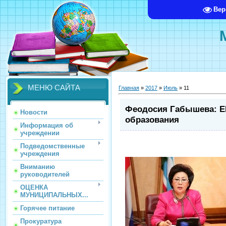
Вер
МЕНЮ САЙТА
Главная
»
2017
»
Июль
»
11
Феодосия Габышева: ЕГ
Новости
образования
Информация об
учреждении
Подведомственные
учреждения
Вниманию
руководителей
ОЦЕНКА
МУНИЦИПАЛЬНЫХ...
Горячее питание
Прокуратура