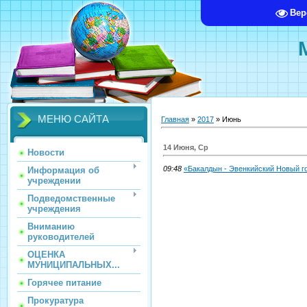
Вер
МЕНЮ САЙТА
Главная
»
2017
»
Июнь
14 Июня, Ср
Новости
09:48
«Бакалдын - Эвенкийский Новый г
Информация об
учреждении
Подведомственные
учреждения
Вниманию
руководителей
ОЦЕНКА
МУНИЦИПАЛЬНЫХ...
Горячее питание
Прокуратура