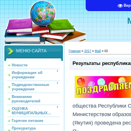
Вер
МЕНЮ САЙТА
Главная
»
2017
»
Май
»
02
Результаты республика
Новости
Информация об
учреждении
Подведомственные
учреждения
Вниманию
руководителей
общества Республики С
ОЦЕНКА
МУНИЦИПАЛЬНЫХ...
Министерством образов
Горячее питание
(Якутия) проведена ре
Прокуратура