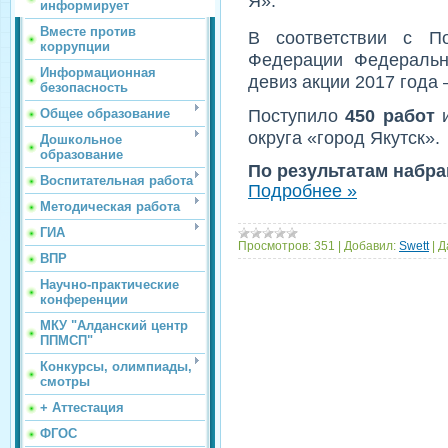
Я».
информирует
Вместе против
В соответствии с По
коррупции
Федерации Федеральн
Информационная
девиз акции 2017 года
безопасность
Поступило
450 работ
Общее образование
округа «город Якутск».
Дошкольное
образование
По результатам набр
Воспитательная работа
Подробнее »
Методическая работа
ГИА
Просмотров:
351
|
Добавил:
Swett
|
Д
ВПР
Научно-практические
конференции
МКУ "Алданский центр
ППМСП"
Конкурсы, олимпиады,
смотры
+ Аттестация
ФГОС