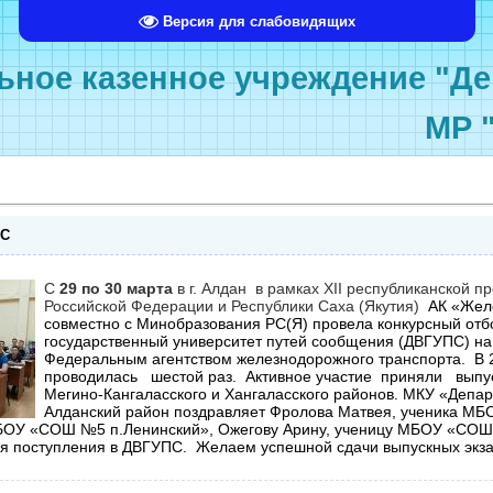
Версия для слабовидящих
ное казенное учреждение "Де
МР 
ПС
С
29 по 30 марта
в г. Алдан в рамках XII республиканской 
Российской Федерации и Республики Саха (Якутия)
АК «Жел
совместно с Минобразования РС(Я) провела конкурсный отб
государственный университет путей сообщения (ДВГУПС) н
Федеральным агентством железнодорожного транспорта. В 
проводилась шестой раз. Активное участие приняли выпус
Мегино-Кангаласского и Хангаласского районов. МКУ «Депа
Алданский район поздравляет Фролова Матвея, ученика МБО
МБОУ «СОШ №5 п.Ленинский», Ожегову Арину, ученицу МБОУ «СОШ 
я поступления в ДВГУПС. Желаем успешной сдачи выпускных экз