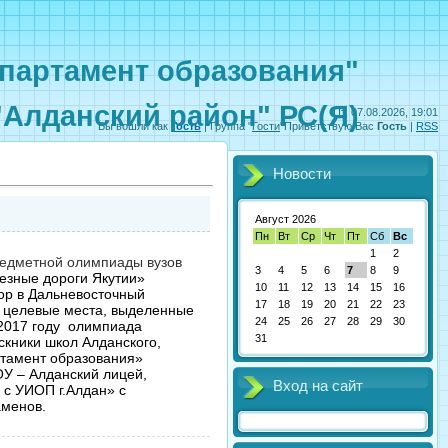
партамент образования"
"Алданский район" РС(Я)
Пт, 07.08.2026, 19:01
Вы вошли как
Гость
|
Группа
"
Гости
"
Приветствую Вас
Гость
|
RSS
Новости
Август 2026
Пн
Вт
Ср
Чт
Пт
Сб
Вс
1
2
предметной олимпиады вузов
3
4
5
6
7
8
9
езные дороги Якутии»
10
11
12
13
14
15
16
ор в Дальневосточный
17
18
19
20
21
22
23
а целевые места, выделенные
24
25
26
27
28
29
30
2017 году олимпиада
31
кники школ Алданского,
ртамент образования»
У – Алданский лицей,
Вход на сайт
с УИОП г.Алдан» с
аменов.