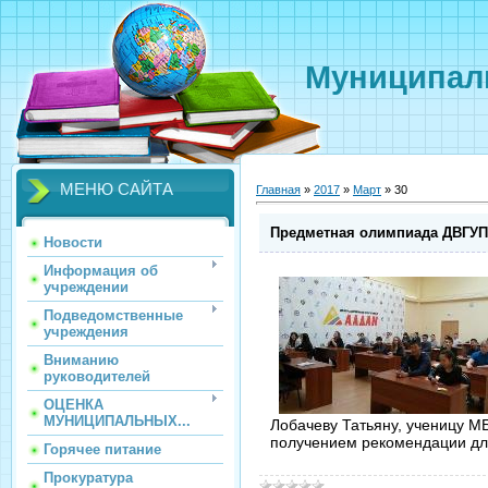
Муниципаль
МЕНЮ САЙТА
Главная
»
2017
»
Март
»
30
Предметная олимпиада ДВГУ
Новости
Информация об
учреждении
Подведомственные
учреждения
Вниманию
руководителей
ОЦЕНКА
МУНИЦИПАЛЬНЫХ...
Лобачеву Татьяну, ученицу 
получением рекомендации дл
Горячее питание
Прокуратура