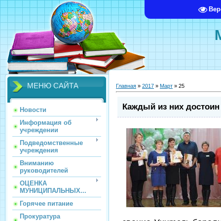
Вер
МЕНЮ САЙТА
Главная
»
2017
»
Март
»
25
Каждый из них достоин
Новости
Информация об
учреждении
Подведомственные
учреждения
Вниманию
руководителей
ОЦЕНКА
МУНИЦИПАЛЬНЫХ...
Горячее питание
Прокуратура