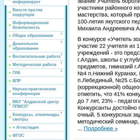
звание
Учитель
бороли
информирует
участники районного к
Вместе против
мастерства, который п
коррупции
100-летия якутского п
Информационная
безопасность
Михаила Андреевича А
Общее образование
В конкурсе «Учитель зо
Дошкольное
участие 22 учителя из
образование
учреждений - это пре
Воспитательная работа
г.Алдан, школы с углу
Методическая работа
предметов, гимназий г.
№4 п.Нижний Куранах, 
ГИА
п.Лебединый, №25 с.Б
ВПР
(коррекционной) общео
Научно-практические
отметить, что 41% кон
конференции
до 7 лет, 23% - педагог
МКУ "Алданский центр
ППМСП"
Конкурсанты достойно 
очный, 5 конкурсных за
Конкурсы, олимпиады,
смотры
методический семинар, 
+ Аттестация
...
Подробнее »
ФГОС