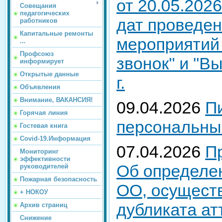
от 20.05.202
Совещания
педагогических
дат проведе
работников
Капитальные ремонты
мероприятий
...
Профсоюз
звонок" и "В
информирует
Открытые данные
г.
Объявления
Внимание, ВАКАНСИЯ!
09.04.2026
П
Горячая линия
персональны
Гостевая книга
Covid-19.Информация
07.04.2026
П
Мониторинг
эффективности
Об определе
руководителей
Пожарная безопасность
ОО, осущест
+ НОКОУ
дубликата ат
Архив страниц
Снижение