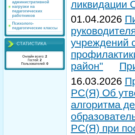
ликвидации 
административной
нагрузки на
педагогических
работников
01.04.2026
П
Психолого-
руководителя
педагогические классы
учреждений 
СТАТИСТИКА
профилактик
Онлайн всего:
2
Гостей:
2
район"
Пр
Пользователей:
0
16.03.2026
П
РС(Я) Об ут
алгоритма де
образовател
РС(Я) при по