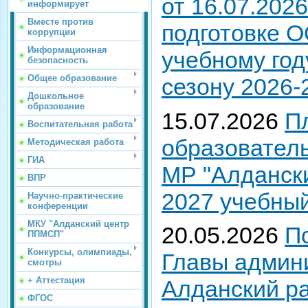
от 16.07.202
информирует
Вместе против
подготовке О
коррупции
Информационная
учебному год
безопасность
Общее образование
сезону 2026-
Дошкольное
образование
15.07.2026
П
Воспитательная работа
образовател
Методическая работа
ГИА
МР "Алдански
ВПР
2027 учебный
Научно-практические
конференции
МКУ "Алданский центр
20.05.2026
П
ППМСП"
Конкурсы, олимпиады,
Главы админ
смотры
+ Аттестация
Алданский р
ФГОС