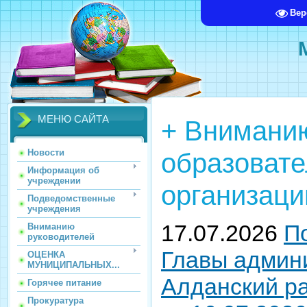
Вер
МЕНЮ САЙТА
+ Внимани
образоват
Новости
Информация об
учреждении
организаци
Подведомственные
учреждения
17.07.2026
П
Вниманию
руководителей
Главы админ
ОЦЕНКА
МУНИЦИПАЛЬНЫХ...
Алданский р
Горячее питание
Прокуратура