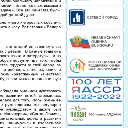
го эмоционального напряжения и
ниями, только человек высокого
задачей. Все эти качества были
дой детской душе.
ыло много интересных событий,
ента в косу. Вот старший Валера
е — это каждый день заниматься
ота с детьми. В разные годы она
ского языка и литературы, и во
брые поступки, для того, чтобы
ство гордости за свой народ, за
 потребность к его изучению и
оким нравственным качествам:
бу, воспитывала в нас активную
 обладала умением чувствовать
ем развитии детей, стремилась
елала для того, чтобы жизнь её
ее руководством мы регулярно
ее руководством в школе был
ах Манчжурии», «Санта Лючия»,
спитательных целях и развития
их, занимались в коллективах
и танцуют, поют, играют, стихи