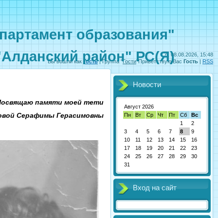
партамент образования"
"Алданский район" РС(Я)
Сб, 08.08.2026, 15:48
Вы вошли как
Гость
|
Группа
"
Гости
"
Приветствую Вас
Гость
|
RSS
Новости
Посвящаю памяти моей тети
Август 2026
овой Серафимы Герасимовны
Пн
Вт
Ср
Чт
Пт
Сб
Вс
1
2
3
4
5
6
7
8
9
10
11
12
13
14
15
16
17
18
19
20
21
22
23
24
25
26
27
28
29
30
31
Вход на сайт