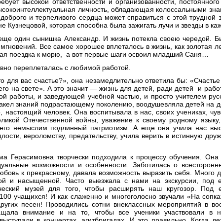
ребует высокой ответственности и организованности, постоянно
ысокоинтеллектуальная личность, обладающая колоссальными зна
 доброго и терпеливого сердца может справиться с этой трудной 
Кузнецовой, которая способна была зажигать лучи и звезды в каж
 еще один сынишка Александр. И жизнь потекла своею чередой.
Б
 мгновений. Все самое хорошее вплеталось в жизнь, как золотая л
вая поездка к морю, а вот первые шаги освоил младший Саня…
ывно переплеталась с любимой работой.
о для вас счастье?», она незамедлительно ответила бы: «Счасть
его на свете». А это значит — жизнь для детей, ради детей и раб
й работы, и заведующей учебной частью, и просто учителем рус
акел знаний подрастающему поколению, воодушевляла детей на до
, настоящий человек. Она воспитывала в нас, своих учениках, чув
еликой Отечественной войны, уважение к своему родному языку,
чего немыслим подлинный патриотизм. А еще она учила нас выс
лости, вероломству, предательству, учила верить в истинную друж
ма Герасимовна творчески подходила к процессу обучения. Она
дуальные возможности и особенности. Заботилась о всесторонн
 любовь к прекрасному, давала возможность выразить себя. Много д
ой и насыщенной. Часто выезжала с нами на экскурсии, под 
ческий музей для того, чтобы расширять наш кругозор. Под 
 100 учащихся! И как слаженно и многоголосно звучали «На сопк
ругих песен! Проводились сотни внеклассных мероприятий в во
щала внимание и на то, чтобы все ученики участвовали в н
выступали в концертах, агитбригадах. И это правильно. Когда дет