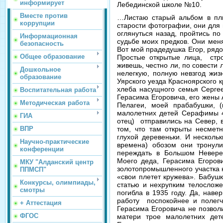
информирует
Лебединской школе №10.
Вместе против
…Листаю старый альбом в пл
коррупции
старости фотографии, они для 
оглянуться назад, пройтись по
Информационная
судьбе моих предков. Они мен
безопасность
Вот мой прадедушка Егор, рядо
Общее образование
Простые открытые лица, стро
живешь, честно ли, по совести
Дошкольное
нелегкую, полную невзгод жиз
образование
Уярского уезда Красноярского 
хлеба насущного семья Сергее
Воспитательная работа
Герасима Егоровича, его жены
Методическая работа
Пелагеи, моей прабабушки, (
малолетних детей Серафимы 4 
ГИА
отец) отправились на Север, 
ВПР
том, что там открыты несмет
глухой деревеньки. И несколь
Научно-практические
времена) обозом они тронул
конференции
переждать в Большом Невере
Моего деда, Герасима Егорови
МКУ "Алданский центр
золотопромышленного участка н
ППМСП"
«свои плетет кружева». Бабуш
Конкурсы, олимпиады,
статью и нехрупким телосложе
смотры
погибла в 1935 году. Да, наве
работу поспокойнее и полегче
+ Аттестация
Герасима Егоровича не позволи
ФГОС
матери трое малолетних дет