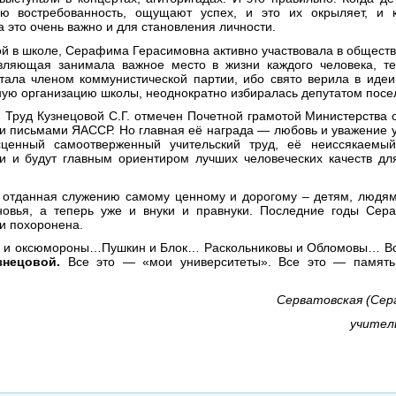
ою востребованность, ощущают успех, и это их окрыляет, и
а это очень важно и для становления личности.
 в школе, Серафима Герасимовна активно участвовала в обществ
авляющая занимала важное место в жизни каждого человека, т
стала членом коммунистической партии, ибо свято верила в идеи
ую организацию школы, неоднократно избиралась депутатом посел
. Труд Кузнецовой С.Г. отмечен Почетной грамотой Министерств
 письмами ЯАССР. Но главная её награда — любовь и уважение у
сценный самоотверженный учительский труд, её неиссякаемы
и и будут главным ориентиром лучших человеческих качеств для
отданная служению самому ценному и дорогому – детям, людям
овья, а теперь уже и внуки и правнуки. Последние годы Се
 и похоронена.
 и оксюмороны…Пушкин и Блок… Раскольниковы и Обломовы… Вс
нецовой.
Все это — «мои университеты». Все это — память
Серватовская (Сер
учител