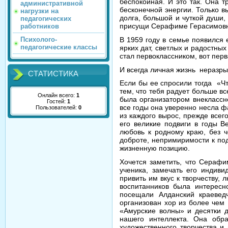
беспокойная. И это так. Она т
административной
бесконечной энергии. Только в
нагрузки на
долга, большой и чуткой души,
педагогических
присущи Серафиме Герасимовне 
работников
В 1959 году в семье появился
Психолого-
педагогические классы
ярких дат, светлых и радостных
стал первоклассником, вот пер
И всегда личная жизнь неразр
СТАТИСТИКА
Если бы ее спросили тогда «Чт
тем, что тебя радует больше вс
Онлайн всего:
1
была организатором внеклассно
Гостей:
1
все годы она уверенно несла ф
Пользователей:
0
из каждого вырос, прежде всего
его великие подвиги в годы В
любовь к родному краю, без 
доброте, непримиримости к под
жизненную позицию.
Хочется заметить, что Серафи
ученика, замечать его индиви
привить им вкус к творчеству,
воспитанников была интересн
посещали Алданский краевед
организован хор из более чем
«Амурские волны» и десятки д
нашего интеллекта. Она обра
художественного творчества и 