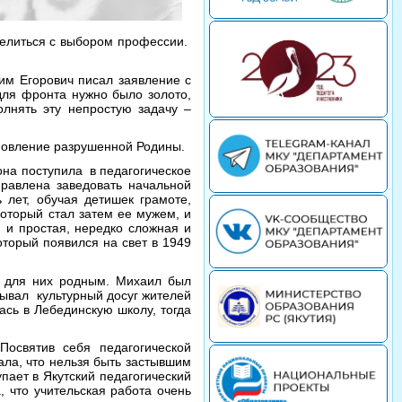
делиться с выбором профессии.
им Егорович писал заявление с
 для фронта нужно было золото,
олнять эту непростую задачу –
ановление разрушенной Родины.
она поступила в педагогическое
правлена заведовать начальной
лет, обучая детишек грамоте,
оторый стал затем ее мужем, и
я и простая, нередко сложная и
оторый появился на свет в 1949
л для них родным. Михаил был
вывал культурный досуг жителей
сь в Лебединскую школу, тогда
святив себя педагогической
ала, что нельзя быть застывшим
пает в Якутский педагогический
, что учительская работа очень