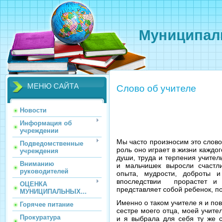
Муниципаль
МЕНЮ САЙТА
Слово об учителе
Новости
Информация об
учреждении
Мы часто произносим это слово
Подведомственные
роль оно играет в жизни каждог
учреждения
души, труда и терпения учител
Вниманию
и мальчишек выросли счастл
руководителей
опыта, мудрости, доброты 
впоследствии прорастет и 
ОЦЕНКА
представляет собой ребенок, п
МУНИЦИПАЛЬНЫХ...
Именно о таком учителе я и пов
Горячее питание
сестре моего отца, моей учите
Прокуратура
и я выбрала для себя ту же с