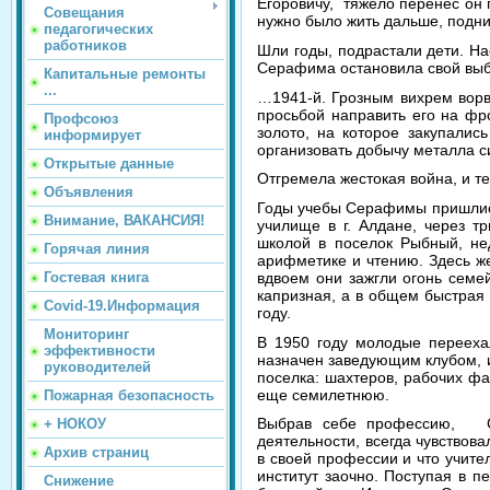
Егоровичу, тяжело перенес он 
Совещания
нужно было жить дальше, подни
педагогических
работников
Шли годы, подрастали дети. Н
Серафима остановила свой выб
Капитальные ремонты
...
…1941-й. Грозным вихрем ворв
просьбой направить его на фро
Профсоюз
золото, на которое закупалис
информирует
организовать добычу металла с
Открытые данные
Отгремела жестокая война, и т
Объявления
Годы учебы Серафимы пришлись 
Внимание, ВАКАНСИЯ!
училище в г. Алдане, через т
школой в поселок Рыбный, не
Горячая линия
арифметике и чтению. Здесь ж
вдвоем они зажгли огонь семей
Гостевая книга
капризная, а в общем быстрая 
Covid-19.Информация
году.
Мониторинг
В 1950 году молодые перееха
эффективности
назначен заведующим клубом, и
руководителей
поселка: шахтеров, рабочих ф
еще семилетнюю.
Пожарная безопасность
Выбрав себе профессию, Се
+ НОКОУ
деятельности, всегда чувствов
Архив страниц
в своей профессии и что учите
институт заочно. Поступая в п
Снижение