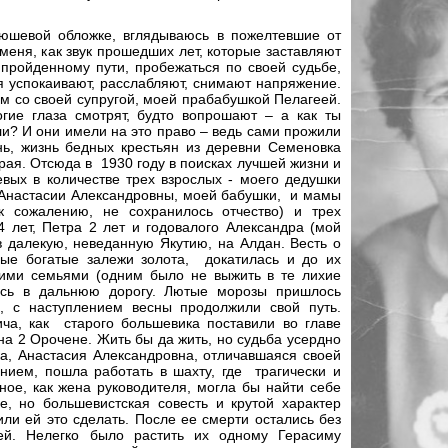
юшевой обложке, вглядываюсь в пожелтевшие от
меня, как звук прошедших лет, которые заставляют
 пройденному пути, пробежаться по своей судьбе,
я успокаивают, расслабляют, снимают напряжение.
м со своей супругой, моей прабабушкой Пелагеей.
гие глаза смотрят, будто вопрошают – а как ты
 ли? И они имели на это право – ведь сами прожили
нь, жизнь бедных крестьян из деревни Семеновка
края. Отсюда в 1930 году в поисках лучшей жизни и
вых в количестве трех взрослых - моего дедушки
 Анастасии Александровны, моей бабушки, и мамы
к сожалению, не сохранилось отчество) и трех
лет, Петра 2 лет и годовалого Александра (мой
в далекую, неведанную Якутию, на Алдан. Весть о
ные богатые залежи золота, докатилась и до их
кими семьями (одним было не выжить в те лихие
ись в дальнюю дорогу. Лютые морозы пришлось
, с наступлением весны продолжили свой путь.
ча, как старого большевика поставили во главе
а 2 Орочене. Жить бы да жить, но судьба усердно
ка, Анастасия Александровна, отличавшаяся своей
нием, пошла работать в шахту, где трагически и
рное, как жена руководителя, могла бы найти себе
, но большевистская совесть и крутой характер
ли ей это сделать. После ее смерти остались без
ей. Нелегко было растить их одному Герасиму