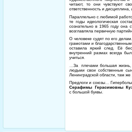
читают, то они чувствуют св
ответственность и дисциплина, 
Параллельно с любимой работой
те годы идеологическая сост
сознательно в 1965 году она 
возглавляла первичную партийн
О человеке судят по его делам
грамотами и благодарственными
оставила яркий след. Её бе
внутренний размах всегда был
учиться.
…За плечами большая жизнь, 
людьми свои собственные сын
Ленинградской области, там же
Предлоги и союзы… Гиперболы
Серафимы Герасимовны Куз
с большой буквы.