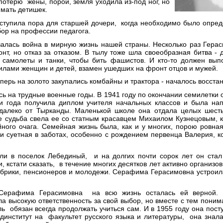
потерю жены, порой, земля уходила из-под ног, но
мать детишек.
аступила пора для старшей дочери, когда необходимо было опре
ор на профессии педагога.
алась война в мирную жизнь нашей страны. Несколько раз Герас
нт, но отказ за отказом. В тылу тоже шла своеобразная битва -
ь самолеты и танки, чтобы бить фашистов. И кто-то должен вып
илами женщин и детей, взамен ушедших на фронт отцов и мужей.
еперь на золото закупались комбайны и трактора - началось восст
на трудные военные годы. В 1941 году по окончании семилетки 
ри года получила диплом учителя начальных классов и была на
далеко от Тырканды. Маленькой школе она отдала целых шесть 
е судьба свела ее со статным красавцем Михаилом Кузнецовым, к
ного очага. Семейная жизнь была, как и у многих, порою ровна
и суетная в заботах, особенно с рождением первенца Валерия, к
ли в поселок Лебединый, и на долгих почти сорок лет он ста
, кстати сказать, в течение многих десятков лет активно организо
абрики, пенсионеров и молодежи. Серафима Герасимовна устроила
рафима Герасимовна на всю жизнь осталась ей верной. По
ала высокую ответственность за свой выбор, но вместе с тем поним
ль обязан всегда продолжать учиться сам. И в 1955 году она посту
единститут на факультет русского языка и литературы, она знала