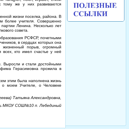
 к тому же у них развиваются
енной жизни поселка, района. В
ем более учителя. Совершенно
 партии Ленина. Несколько лет
кового совета.
а образования РСФСР, почетными
чеников, в сердцах которых она
й жизненный порыв, огромный
 всех, кто имел счастье у неё
. Выросли и стали достойными
рафима Герасимовна прожила в
ем этим была наполнена жизнь
 о моем Учителе, о Человеке
геева) Татьяна Александровна,
ь МКОУ СОШ№10 п. Лебединый