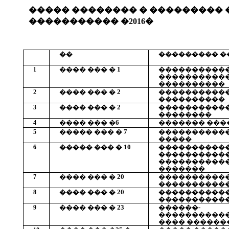
����� �������� � ���������
�����������
�
2016�
��
��������� �
���� ��� � 1
�����������
1
�����������
����������
���� ��� � 2
����������
2
����������
���� ��� � 2
����������
3
��������
���� ��� �6
������� ���
4
�
���� ��� � 7
����������
5
�����
�
���� ��� � 10
�����������
6
����������
����������
�������
���� ��� � 20
�����������
7
�����������
���� ��� � 20
�����������
8
�����������
���� ��� � 23
������-
9
����������
���� ������