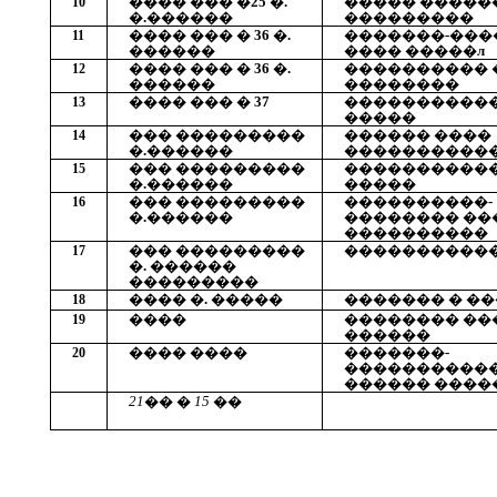
���� ��� �25 �.
����� �����
10
�.������
���������
���� ��� � 36 �.
�������
-��
11
������
���� �����л
���� ��� � 36 �.
����������
12
������
��������
���� ��� � 37
����������
13
�����
��� ���������
������ ����
14
�
.�
����
�
����������
��� ���������
����������
15
�
.�
����
�
�����
��� ���������
����������-
16
�
.�
����
�
�������� ��
����������
��� ���������
�
���������
17
�. ������
��������
�
���� �. �����
������� � �
18
����
�������� ��
19
������
���� ����
�������-
20
����������
������ ����
21�� � 15 ��