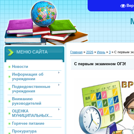
Вер
МЕНЮ САЙТА
Главная
»
2026
»
Июнь
»
3
» С первым э
С первым экзаменом ОГЭ!
Новости
Информация об
учреждении
Подведомственные
учреждения
Вниманию
руководителей
ОЦЕНКА
МУНИЦИПАЛЬНЫХ...
Горячее питание
Прокуратура