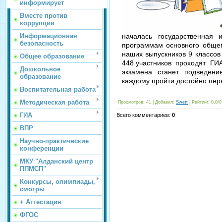
информирует
Вместе против
коррупции
Информационная
началась государственная 
безопасность
программам основного общ
наших выпускников 9 классо
Общее образование
448 участников проходят ГИ
Дошкольное
экзамена станет подведени
образование
каждому пройти достойно пер
Воспитательная работа
Методическая работа
Просмотров
: 41 |
Добавил
:
Swett
|
Рейтинг
:
0.0
/
0
ГИА
Всего комментариев
:
0
ВПР
Научно-практические
конференции
МКУ "Алданский центр
ППМСП"
Конкурсы, олимпиады,
смотры
+ Аттестация
ФГОС