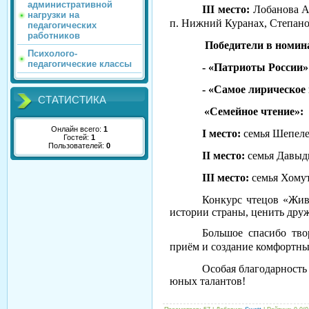
административной
III
место:
Лобанова А
нагрузки на
п. Нижний Куранах, Степан
педагогических
работников
Победители в номин
Психолого-
педагогические классы
- «Патриоты России
- «Самое лирическое
СТАТИСТИКА
«Семейное чтение»:
Онлайн всего:
1
I
место:
семья Шепеле
Гостей:
1
Пользователей:
0
II
место:
семья Давыд
III
место:
семья Хому
Конкурс чтецов «Жив
истории страны, ценить друж
Большое спасибо тво
приём и создание комфортны
Особая благодарность
юных талантов!