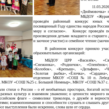
11.03
«Дюймовочка» г.
МБДОУ «Журав
проведён районный конкурс юных чт
посвященный Году единства народов России 
миру и согласию». Конкурс проведён по
произведения детьми младшего и старшего 
и заочное участие) и семейное чтение (заочно
В районном конкурсе приняло учас
образовательных организаций:
МБДОУ ЦРР «Василёк», «Свет
«Снежинка», «Родничок», «Оленён
«Колобок», «Крепыш», «Дельфин», «Ч
«Золотая рыбка», «Ёлочка», «Сардана»
отделение МКОУ «СОШ № 10 п. Лебедин
, МКОУ «СОШ №25 с. Большой Нимныр», МКОУ «СОШ №37 с. 
и стихи о России – о её необъятных просторах, богатой ист
 разных культур и взаимном уважении; о ценности мирного н
ссийском флаге – символике триколора, о дружбе и вернос
стями; взаимопонимании и способности слушать и слышать друг
се выступления были искренни, слова шли от сердца.