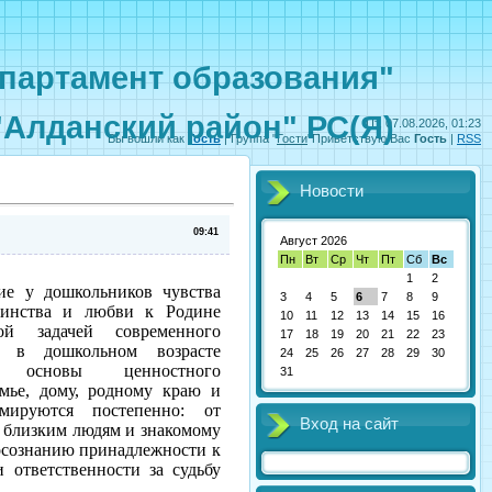
партамент образования"
"Алданский район" РС(Я)
Пт, 07.08.2026, 01:23
Вы вошли как
Гость
|
Группа
"
Гости
"
Приветствую Вас
Гость
|
RSS
Новости
09:41
Август 2026
Пн
Вт
Ср
Чт
Пт
Сб
Вс
1
2
ие у дошкольников чувства
3
4
5
6
7
8
9
единства и любви к Родине
10
11
12
13
14
15
16
ой задачей современного
17
18
19
20
21
22
23
е в дошкольном возрасте
24
25
26
27
28
29
30
ся основы ценностного
31
мье, дому, родному краю и
мируются постепенно: от
Вход на сайт
 близким людям и знакомому
осознанию принадлежности к
 ответственности за судьбу