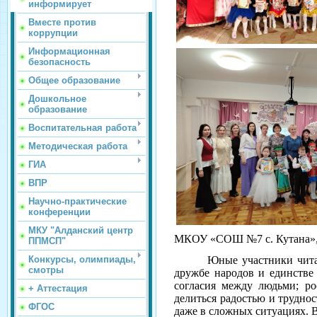
информирует
Вместе против
коррупции
Информационная
безопасность
Общее образование
Дошкольное
образование
Воспитательная работа
Методическая работа
ГИА
ВПР
Научно-практические
конференции
МКУ "Алданский центр
МКОУ «СОШ №7 с. Кутана»
ППМСП"
Конкурсы, олимпиады,
Юные участники читал
смотры
дружбе народов и единстве
согласия между людьми; ро
+ Аттестация
делиться радостью и трудно
ФГОС
даже в сложных ситуациях. В