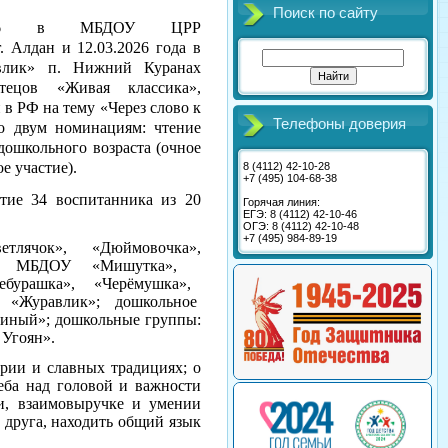
Поиск по сайту
.2026 в МБДОУ ЦРР
 Алдан и 12.03.2026 года в
лик» п. Нижний Куранах
ецов «Живая классика»,
в РФ на тему «Через слово к
Телефоны доверия
 двум номинациям: чтение
дошкольного возраста (очное
е участие).
8 (4112) 42-10-28
+7 (495) 104-68-38
тие 34 воспитанника из 20
Горячая линия:
ЕГЭ: 8 (4112) 42-10-46
ОГЭ: 8 (4112) 42-10-48
+7 (495) 984-89-19
лячок», «Дюймовочка»,
ок»; МБДОУ «Мишутка»,
ебурашка», «Черёмушка»,
, «Журавлик»; дошкольное
ый»; дошкольные группы:
Угоян».
ории и славных традициях; о
еба над головой и важности
ти, взаимовыручке и умении
 друга, находить общий язык