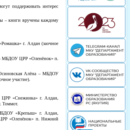
могут поддерживать интерес
зы – книги вручены каждому
Ромашка» г. Алдан (заочное
 – МБДОУ ЦРР «Оленёнок» п.
 Осиновская Алёна – МБДОУ
чное участие).
ЦРР «Снежинка» г. Алдан,
 Томмот.
МБДОУ «Крепыш» г. Алдан,
ЦРР «Оленёнок» п. Нижний