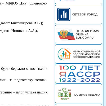
на – МБДОУ ЦРР «Оленёнок»
агог: Биктимирова В.В.);
дагог: Новикова А.А.).
будет бережно относиться к
лик» за подготовку, теплый
тарание – залог успеха наших