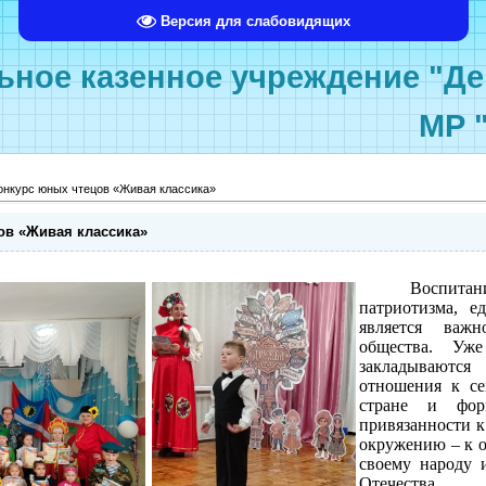
Версия для слабовидящих
ное казенное учреждение "Де
МР 
онкурс юных чтецов «Живая классика»
ов «Живая классика»
Воспитан
патриотизма, 
является важн
общества. Уж
закладывают
отношения к се
стране и фор
привязанности к
окружению – к 
своему народу и
Отечества.