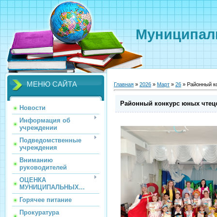
Муниципаль
МЕНЮ САЙТА
Главная
»
2026
»
Март
»
26
» Районный к
Районный конкурс юных чтец
Новости
Информация об
учреждении
Подведомственные
учреждения
Вниманию
руководителей
ОЦЕНКА
МУНИЦИПАЛЬНЫХ...
Горячее питание
Прокуратура