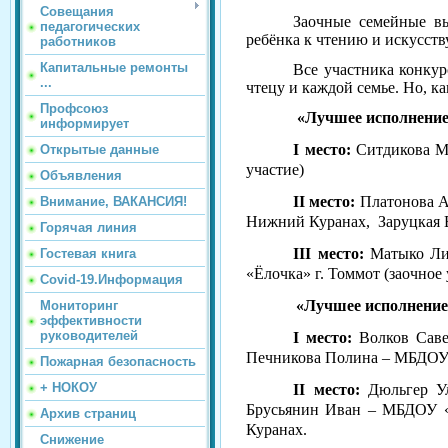
Совещания
Заочные семейные вы
педагогических
ребёнка к чтению и искусств
работников
Капитальные ремонты
Все участника конку
...
чтецу и каждой семье. Но, к
Профсоюз
«Лучшее исполнение 
информирует
I
место:
Ситдикова М
Открытые данные
участие)
Объявления
II
место:
Платонова А
Внимание, ВАКАНСИЯ!
Нижний Куранах, Заруцкая В
Горячая линия
III место:
Матыко Ли
Гостевая книга
«Ёлочка» г. Томмот (заочное 
Covid-19.Информация
«Лучшее исполнение 
Мониторинг
эффективности
руководителей
I
место:
Волков Сав
Печникова Полина – МБДОУ 
Пожарная безопасность
+ НОКОУ
II
место:
Дюльгер У
Брусьянин Иван – МБДОУ 
Архив страниц
Куранах.
Снижение