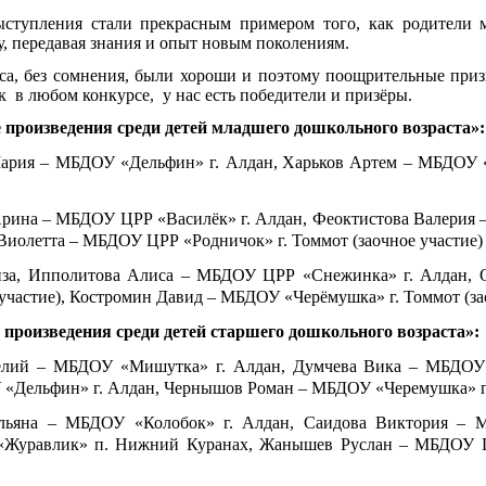
ступления стали прекрасным примером того, как родители 
у, передавая знания и опыт новым поколениям.
рса, без сомнения, были хороши и поэтому поощрительные при
ак в любом конкурсе, у нас есть победители и призёры.
произведения среди детей младшего дошкольного возраста»:
ария – МБДОУ «Дельфин» г. Алдан,
Харьков Артем – МБДОУ «
рина – МБДОУ ЦРР «Василёк» г. Алдан, Феоктистова Валерия
иолетта – МБДОУ ЦРР «Родничок» г. Томмот (заочное участие)
за, Ипполитова Алиса – МБДОУ ЦРР «Снежинка» г. Алдан,
участие),
Костромин Давид – МБДОУ «Черёмушка» г. Томмот (зао
произведения среди детей старшего дошкольного возраста»:
елий – МБДОУ «Мишутка» г. Алдан, Думчева Вика – МБДОУ 
«Дельфин» г. Алдан, Чернышов Роман – МБДОУ «Черемушка» г.
льяна – МБДОУ «Колобок» г. Алдан,
Саидова Виктория – 
«Журавлик» п. Нижний Куранах, Жанышев Руслан – МБДОУ 