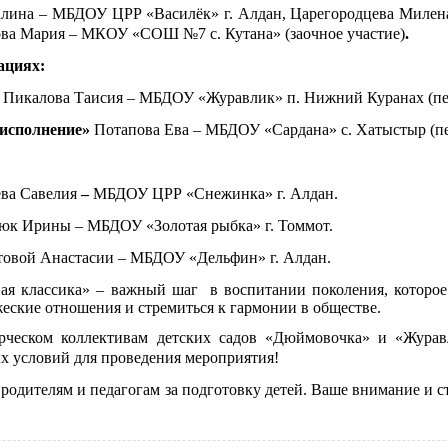
лина – МБДОУ ЦРР «Василёк» г. Алдан, Царегородцева Миле
ова Мария – МКОУ «СОШ №7 с. Кутана» (заочное участие)
.
ациях:
»
Пикалова Таисия – МБДОУ «Журавлик» п. Нижний Куранах (пед
 исполнение»
Потапова Ева – МБДОУ «Сардана» с. Хатыстыр (пе
ва Савелия
–
МБДОУ ЦРР «Снежинка» г. Алдан.
юк Ирины – МБДОУ «Золотая рыбка» г. Томмот.
товой Анастасии – МБДОУ «Дельфин» г. Алдан.
ая классика» – важный шаг в воспитании поколения, которое 
еские отношения и стремиться к гармонии в обществе.
рческом коллективам детских садов «Дюймовочка» и «Журав
х условий для проведения мероприятия!
 родителям и педагогам за подготовку детей. Ваше внимание и с