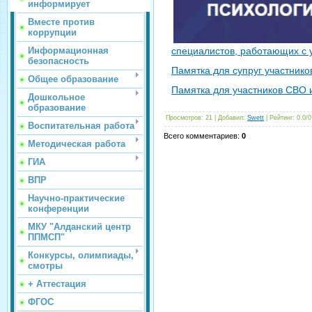
информирует
Вместе против
коррупции
Информационная
специалистов, работающих с 
безопасность
Памятка для супруг участник
Общее образование
Памятка для участников СВО 
Дошкольное
образование
Просмотров
: 21 |
Добавил
:
Swett
|
Рейтинг
:
0.0
/
0
Воспитательная работа
Всего комментариев
:
0
Методическая работа
ГИА
ВПР
Научно-практические
конференции
МКУ "Алданский центр
ППМСП"
Конкурсы, олимпиады,
смотры
+ Аттестация
ФГОС