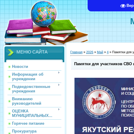
Вер
МЕНЮ САЙТА
Главная
»
2026
»
Май
»
4
» Памятки для 
Памятки для участников СВО 
Новости
Информация об
учреждении
Подведомственные
учреждения
Вниманию
руководителей
ОЦЕНКА
МУНИЦИПАЛЬНЫХ...
Горячее питание
Прокуратура