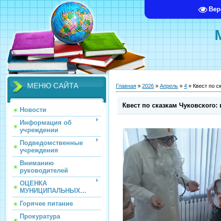
Вер
МЕНЮ САЙТА
Главная
»
2026
»
Апрель
»
4
» Квест по с
Квест по сказкам Чуковского:
Новости
Информация об
учреждении
Подведомственные
учреждения
Вниманию
руководителей
ОЦЕНКА
МУНИЦИПАЛЬНЫХ...
Горячее питание
Прокуратура