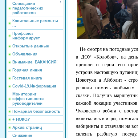
Совещания
педагогических
работников
Капитальные ремонты
...
Профсоюз
информирует
Открытые данные
Не смотря на погодные усл
Объявления
в ДОУ «Колобок», на день
Внимание, ВАКАНСИЯ!
пришли и герои его прои
Горячая линия
устроив настоящую путаниц
Гостевая книга
Цокотухи а Айболит - стро
Covid-19.Информация
решили помочь любимым с
Мониторинг
сказки. Получив маршрутны
эффективности
каждой локации участников
руководителей
Чуковского ребята с восто
Пожарная безопасность
включались в игры, помогал
+ НОКОУ
лабиринты и отвечали на в
Архив страниц
склеить разбитую посуду
Снижение