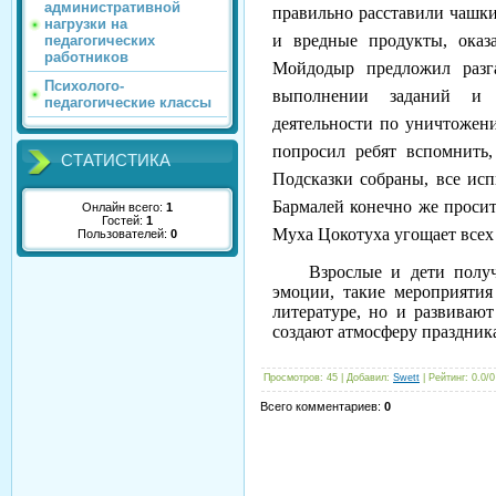
административной
правильно расставили чашк
нагрузки на
и вредные продукты, ока
педагогических
работников
Мойдодыр предложил разга
Психолого-
выполнении заданий и с
педагогические классы
деятельности по уничтожен
попросил ребят вспомнить,
СТАТИСТИКА
Подсказки собраны, все исп
Бармалей конечно же просит
Онлайн всего:
1
Гостей:
1
Муха Цокотуха угощает всех
Пользователей:
0
Взрослые и дети получил
эмоции, такие мероприятия
литературе, но и развиваю
создают атмосферу праздник
Просмотров
: 45 |
Добавил
:
Swett
|
Рейтинг
:
0.0
/
0
Всего комментариев
:
0