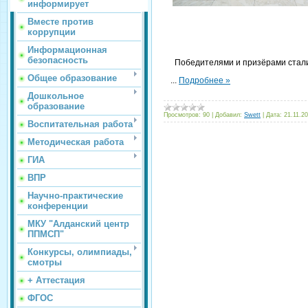
информирует
Вместе против
коррупции
Информационная
безопасность
Победителями и призёрами стали
Общее образование
...
Подробнее »
Дошкольное
образование
Просмотров:
90
|
Добавил:
Swett
|
Дата:
21.11.2
Воспитательная работа
Методическая работа
ГИА
ВПР
Научно-практические
конференции
МКУ "Алданский центр
ППМСП"
Конкурсы, олимпиады,
смотры
+ Аттестация
ФГОС