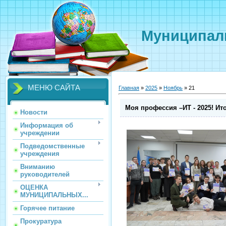
Муниципаль
МЕНЮ САЙТА
Главная
»
2025
»
Ноябрь
»
21
Моя профессия –ИТ - 2025! Ито
Новости
Информация об
учреждении
Подведомственные
учреждения
Вниманию
руководителей
ОЦЕНКА
МУНИЦИПАЛЬНЫХ...
Горячее питание
Прокуратура