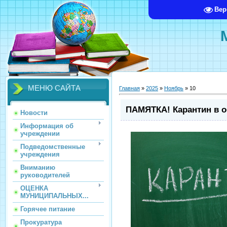
Вер
МЕНЮ САЙТА
Главная
»
2025
»
Ноябрь
»
10
ПАМЯТКА! Карантин в 
Новости
Информация об
учреждении
Подведомственные
учреждения
Вниманию
руководителей
ОЦЕНКА
МУНИЦИПАЛЬНЫХ...
Горячее питание
Прокуратура