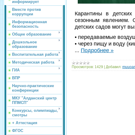
информирует
Вместе против
Карантины в детских
коррупции
сезонным явлением. 
Информационная
детских садов могут в
безопасность
Общее образование
• передаваемые возду
Дошкольное
• через пищу и воду (ки
образование
...
Подробнее »
Воспитательная работа
Методическая работа
Просмотров:
1429
|
Добавил:
muuoar
ГИА
ВПР
Научно-практические
конференции
МКУ "Алданский центр
ППМСП"
Конкурсы, олимпиады,
смотры
+ Аттестация
ФГОС