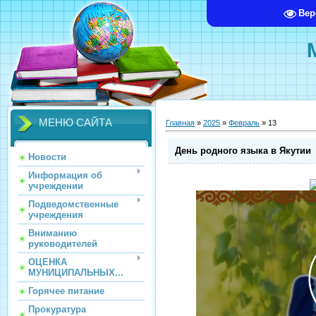
Вер
МЕНЮ САЙТА
Главная
»
2025
»
Февраль
»
13
День родного языка в Якутии
Новости
Информация об
учреждении
Подведомственные
учреждения
Вниманию
руководителей
ОЦЕНКА
МУНИЦИПАЛЬНЫХ...
Горячее питание
Прокуратура