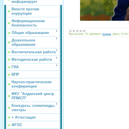
информирует
Вместе против
коррупции
Информационная
безопасность
Общее образование
Просмотров:
73
|
Добавил:
muuoar
|
Дата:
13.02.
Дошкольное
образование
Воспитательная работа
Методическая работа
ГИА
ВПР
Научно-практические
конференции
МКУ "Алданский центр
ППМСП"
Конкурсы, олимпиады,
смотры
+ Аттестация
ФГОС