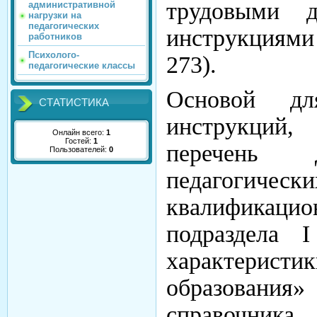
трудовыми 
административной
нагрузки на
педагогических
инструкциями
работников
Психолого-
273).
педагогические классы
Основой дл
СТАТИСТИКА
инструкций
Онлайн всего:
1
Гостей:
1
перечень д
Пользователей:
0
педагогиче
квалификацио
подраздела 
характерист
образования
справочника