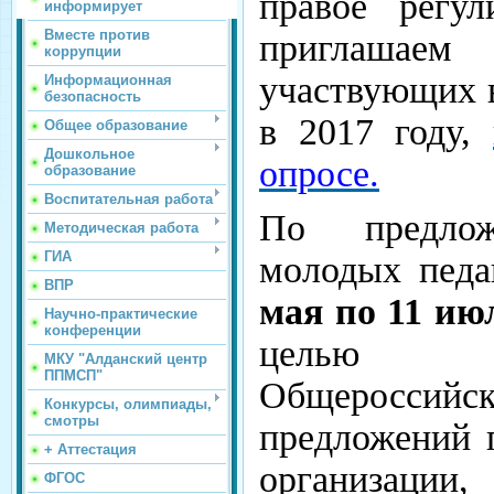
правое регу
информирует
Вместе против
приглашаем 
коррупции
участвующих 
Информационная
безопасность
в 2017 году,
Общее образование
Дошкольное
опросе.
образование
Воспитательная работа
По предлож
Методическая работа
ГИА
молодых педа
ВПР
мая по 11 июл
Научно-практические
конференции
целью да
МКУ "Алданский центр
ППМСП"
Общероссийс
Конкурсы, олимпиады,
смотры
предложений 
+ Аттестация
организации
ФГОС