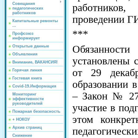
Совещания
работников
педагогических
работников
проведении Г
Капитальные ремонты
...
***
Профсоюз
информирует
Обязанности
Открытые данные
Объявления
установлены с
Внимание, ВАКАНСИЯ!
от 29 дека
Горячая линия
Гостевая книга
образовании в
Covid-19.Информация
– Закон № 27
Мониторинг
эффективности
руководителей
участие в под
Пожарная безопасность
этом конкрет
+ НОКОУ
Архив страниц
педагогичес
Снижение