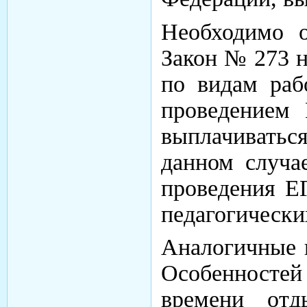
Необходимо о
Закон № 273 н
по видам раб
проведением 
выплачивать
данном случа
проведения Е
педагогически
Аналогичные 
Особенносте
времени отд