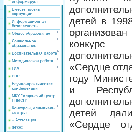
информирует
дополнител
Вместе против
коррупции
детей в 199
Информационная
безопасность
организова
Общее образование
конкур
Дошкольное
образование
дополнител
Воспитательная работа
Методическая работа
«Сердце отда
ГИА
году Минист
ВПР
Научно-практические
и Республ
конференции
МКУ "Алданский центр
дополнител
ППМСП"
Конкурсы, олимпиады,
детей дали
смотры
+ Аттестация
«Сердце о
ФГОС