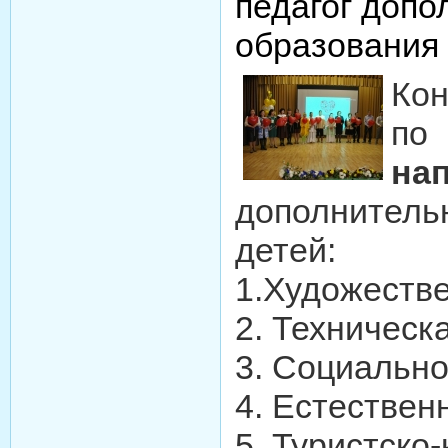
педагог допо
образования
Кон
по
на
дополнител
детей:
1.Художеств
2. Техническ
3. Социально
4. Естествен
5. Туристско