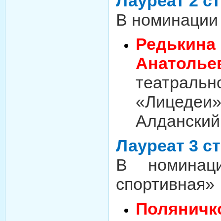
Лауреат 2 с
В номинации
Редьк
Анатолье
театра
«Лицедеи»
Алданский
Лауреат 3 с
В номинаци
спортивная»
Полян