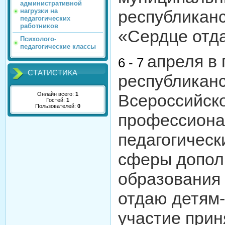
административной
нагрузки на
республика
педагогических
работников
«Сердце отд
Психолого-
педагогические классы
апреля в 
6 - 7
СТАТИСТИКА
республиканс
Всероссийско
Онлайн всего:
1
Гостей:
1
Пользователей:
0
профессиона
педагогическ
сферы допол
образования
отдаю детям-
участие прин