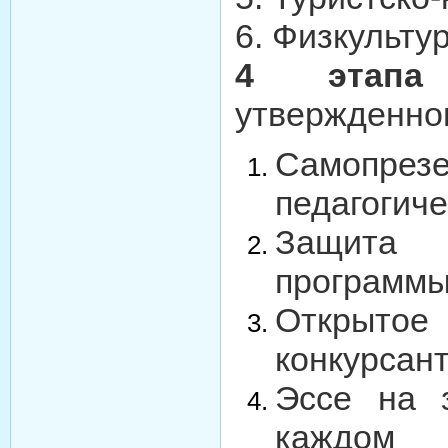
6. Физкульту
4 этапа 
утвержденно
Самопре
педагогиче
Защита 
программ
Откры
конкурсан
Эссе на 
каждом 