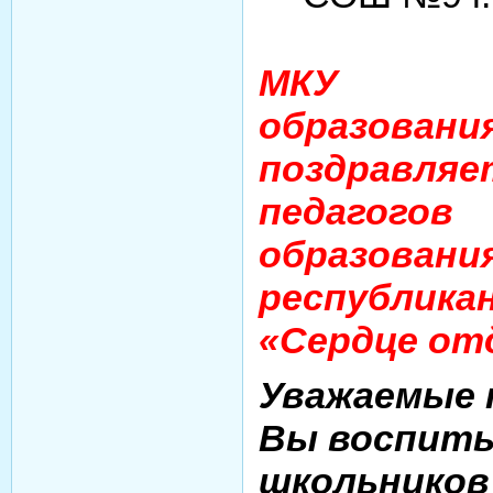
МКУ «Д
образовани
поздра
педагогов 
образован
республик
«Сердце от
Уважаемые 
Вы воспиты
школьников