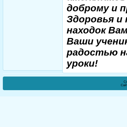
доброму и п
Здоровья и
находок Вам
Ваши учени
радостью н
уроки!
Co
Сай