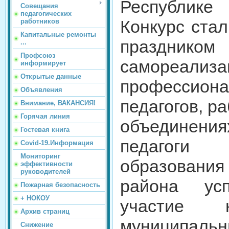
Республике
Совещания
педагогических
Конкурс стал
работников
Капитальные ремонты
праздником
...
Профсоюз
самореализа
информирует
Открытые данные
профессион
Объявления
педагогов, р
Внимание, ВАКАНСИЯ!
Горячая линия
объединени
Гостевая книга
педагоги 
Covid-19.Информация
Мониторинг
образования
эффективности
руководителей
района ус
Пожарная безопасность
+ НОКОУ
участие
Архив страниц
муниципальны
Снижение