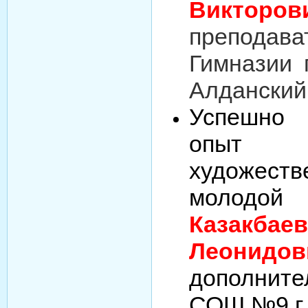
Викторов
преподава
Гимназии 
Алданский
Успешно 
опыт
художест
молодо
Казак
Леонидов
дополните
СОШ №9 г.