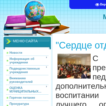
Вер
МЕНЮ САЙТА
"Сердце от
Новости
С 
Информация об
учреждении
пр
Подведомственные
учреждения
пед
Вниманию
руководителей
дополнитель
ОЦЕНКА
МУНИЦИПАЛЬНЫХ...
воспитании
Горячее питание
лучшего о
Прокуратура