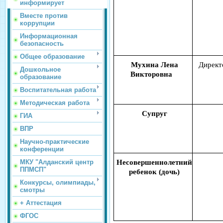
информирует
Вместе против
коррупции
Информационная
безопасность
Общее образование
Мухина Лена
Директ
Дошкольное
Викторовна
образование
Воспитательная работа
Методическая работа
Супруг
ГИА
ВПР
Научно-практические
конференции
МКУ "Алданский центр
Несовершеннолетний
ППМСП"
ребенок (дочь)
Конкурсы, олимпиады,
смотры
+ Аттестация
ФГОС