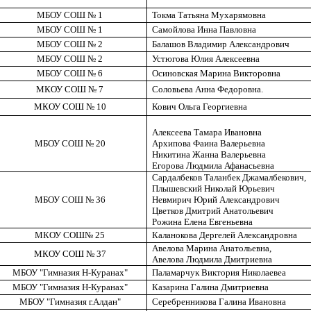
МБОУ СОШ № 1
Токма
Татьяна
Мухарямовна
МБОУ СОШ № 1
Самойлова Инна Павловна
МБОУ СОШ № 2
Балашов Владимир Александрович
МБОУ СОШ № 2
Устюгова Юлия Алексеевна
МБОУ СОШ № 6
Осиновская
Марина Викторовна
МКОУ СОШ № 7
Соловьева Анна Федоровна.
МКОУ СОШ № 10
Кович
Ольга Георгиевна
Алексеева Тамара Ивановна
МБОУ СОШ № 20
Архипова Фаина Валерьевна
Никитина Жанна Валерьевна
Егорова Людмила Афанасьевна
Сардалбеков
Таланбек
Джамалбекович
,
Плышевский
Николай Юрьевич
МБОУ СОШ № 36
Невмирич
Юрий Александрович
Цветков Дмитрий Анатольевич
Рожина Елена Евгеньевна
МКОУ СОШ№ 25
Каланокова
Дергелей
Александровна
Авелова
Марина Анатольевна,
МКОУ СОШ № 37
Авелова
Людмила Дмитриевна
МБОУ "Гимназия Н-Куранах"
Паламарчук Виктория
Николаевеа
МБОУ "Гимназия Н-Куранах"
Казарина Галина Дмитриевна
МБОУ "Гимназия
г
.А
лдан
"
Серебренникова Галина Ивановна