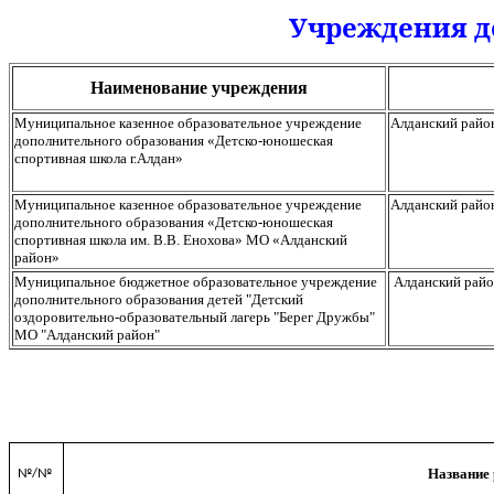
Учреждения д
Наименование учреждения
Муниципальное казенное образовательное учреждение
Алданский
райо
дополнительного образования «Детско-юношеская
спортивная школа г
.А
лдан»
Муниципальное казенное образовательное учреждение
Алданский
район
дополнительного образования «Детско-юношеская
спортивная школа им. В.В.
Енохова
» МО «
Алданский
район»
Муниципальное бюджетное образовательное учреждение
Алданский
район
дополнительного образования детей "Детский
оздоровительно-образовательный лагерь "Берег Дружбы"
МО "
Алданский
район"
Название 
№/№