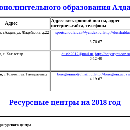
ополнительного образования
Алда
Адрес электронной почты, адрес
Адрес
интернет-сайта, телефоны
н,
г
.А
лдан
, ул.
Жадейкина
, д.22
sportschoolaldan@yandex.ru
,
http://dusshaldan
3-76-67
, с.
Хатыстыр
dussh
2012@mail.ru
,
http
://
hatystyr
.
ucoz
.
ru
6-12-40
, г. Томмот, ул. Тимирязева,2
beregtommot
@
mail
.
ru
,
http://beregtom.ucoz.n
4-19-67
Ресурсные центры на 2018 год
ресурсного центра