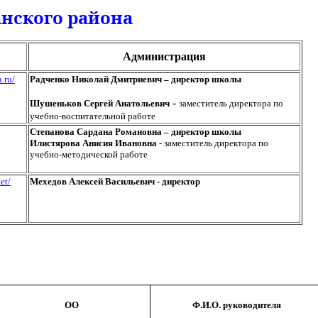
нского
района
Администрация
.ru/
Радченко Николай Дмитриевич – директор школы
-
Шушеньков
Сергей Анатольевич
заместитель директора по
учебно-воспитательной работе
Степанова
Сардана
Романовна – директор школы
Илистярова
Анисия
Ивановна
-
заместитель директора по
учебно-методической работе
et/
Мехедов
Алексей Васильевич - директор
ОО
Ф.И.О. руководителя