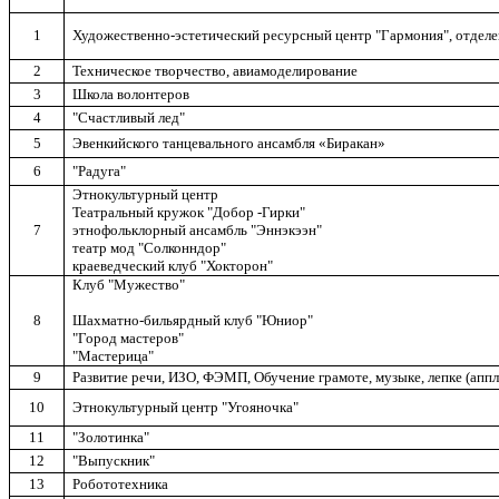
1
Художественно-эстетический ресурсный центр "Гармония", отделе
2
Техническое творчество,
авиамоделирование
3
Школа волонтеров
4
"Счастливый лед"
5
Эвенкийского танцевального ансамбля «
Биракан
»
6
"Радуга"
Этнокультурный центр
Театральный кружок "Добор
-
Г
ирки
"
7
этнофольклорный
ансамбль "
Эннэкээн
"
театр мод "
Солконндор
"
краеведческий клуб "
Хокторон
"
Клуб "Мужество"
8
Шахматно-бильярдный клуб "Юниор"
"Город мастеров"
"Мастерица"
9
Развитие речи, ИЗО, ФЭМП, Обучение грамоте, музыке, лепке (апп
10
Этнокультурный центр "
Угояночка
"
11
"
Золотинка
"
12
"Выпускник"
13
Робототехника