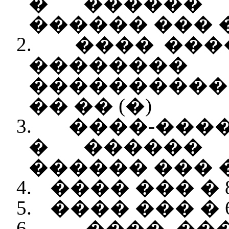
� �����
������ ��� �
2.
���� ��
�������� 
����������
�� �� (�)
3.
����-���
� �����
������ ���
4.
���� ��� � 
5.
���� ��� � 
6.
���� ��