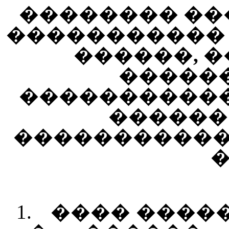
�������� �
�����������
������, �
�����
����������
������
������������
1.
���� ����