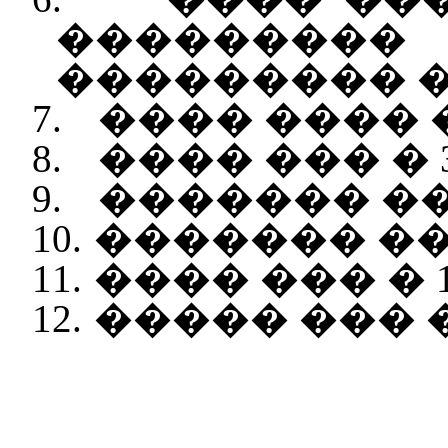
��������
���������
7.
���� ���
�
8.
���� ��� � 
9.
������� ��
10.
������� ���
11.
���� ��� � 
12.
����
�
��� �