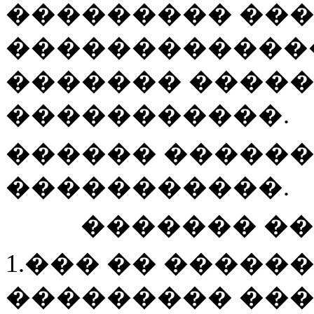
��������� ��
�������������
������� ����
�����������.
������ �������
�����������.
������� �
1.��� �� �����
��������� ��