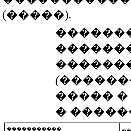
(�����).
�������
������
������
(������
����� 
� �����
�����������
�