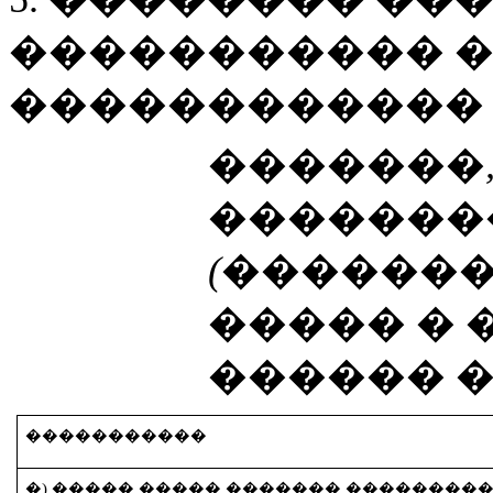
����������� �
������������ 
�������,
�������
(������
����� � 
������ �
�����������
�) ����� ����� ������� ���������