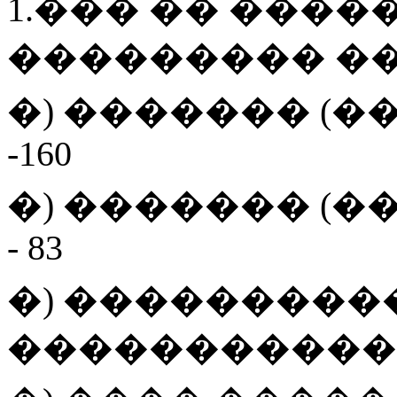
1.��� �� ����
��������� �
�) ������� (
-160
�) ������� (
- 83
�) ��������
����������� �