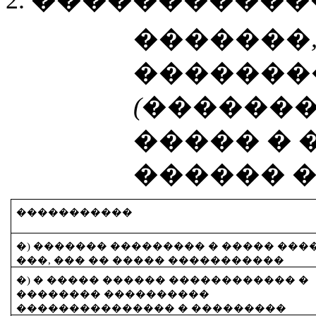
2. �����������
�������,
�������
(������
����� � 
������ �
�����������
�) ������� ��������� � ����� ���
���, ��� �� ����� �����������
�) � ����� ������ ������������ �
�������� ����������
��������������� � ���������