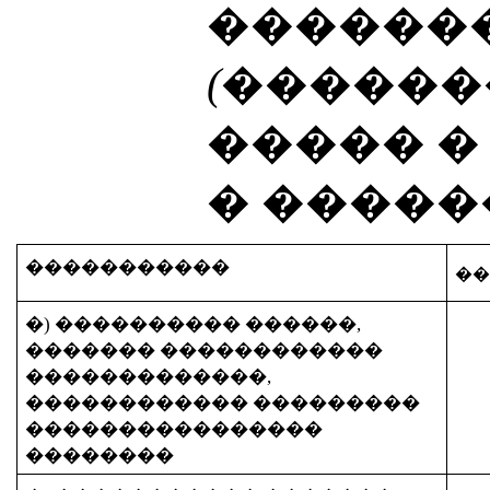
������
(������
����� 
� �����
�����������
�
�) ���������� ������,
������� ������������
�������������,
������������ ���������
����������������
��������