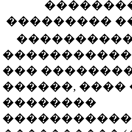
�������
��������� ��
���������
�����������
��� ��������
������, ����
��������
�����������