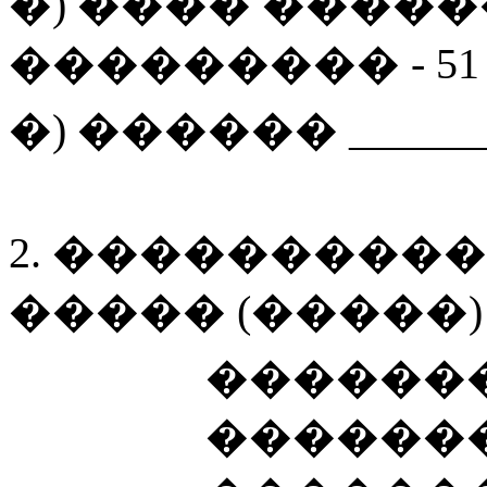
�) ���� ����
��������
�
- 51
�) ������ _______
2. ���������
����� (�����)
�������
������