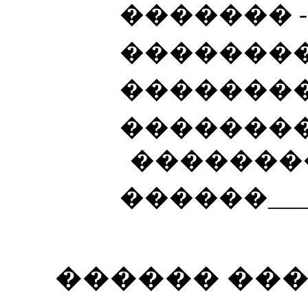
​ ������� -
​ �������� 
​ ��������
​ ������
��������
​ ������_____
������ ��