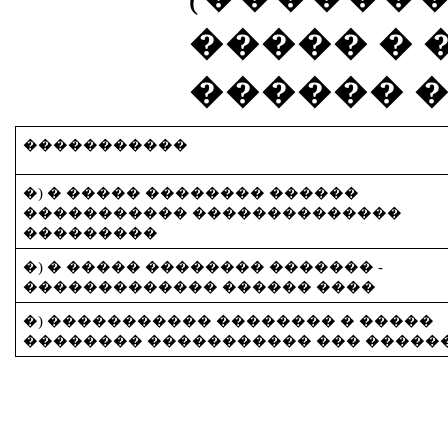
����� � 
������ �
�����������
�) � ����� �������� ������
����������� ��������������
���������
�) � ����� �������� ������� -
������������� ������ ����
�) ����������� �������� � �����
�������� ����������� ��� �����