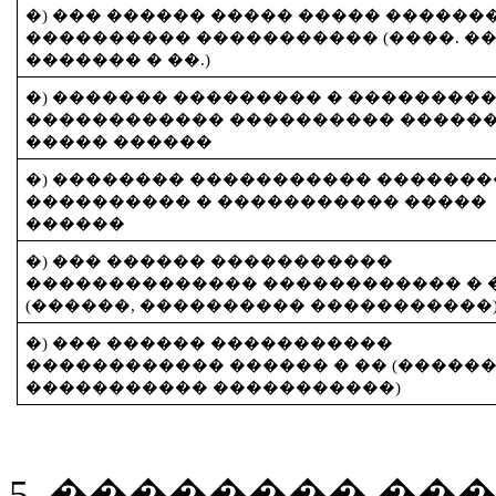
�) ��� ������ ����� ����� ������
���������� ����������� (����. ��
������� � ��.)
�) ������� ��������� � ��������
������������ ���������� �����
����� ������
�) �������� ����������� �������
���������� � ����������� �����
������
�) ��� ������ �����������
�������������� ������������ � 
(������, ���������� �����������
�) ��� ������ �����������
������������ ������ � �� (������
����������� �����������)
5. �������� ��