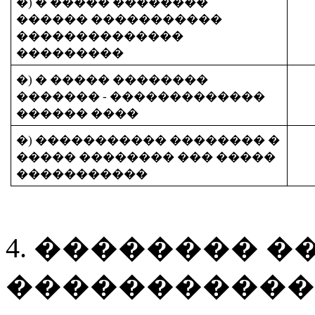
�) � ����� ��������
������ �����������
��������������
���������
�) � ����� ��������
������� - �������������
������ ����
�) ����������� �������� �
����� �������� ��� ����
�
�����������
4. �������� 
�����������