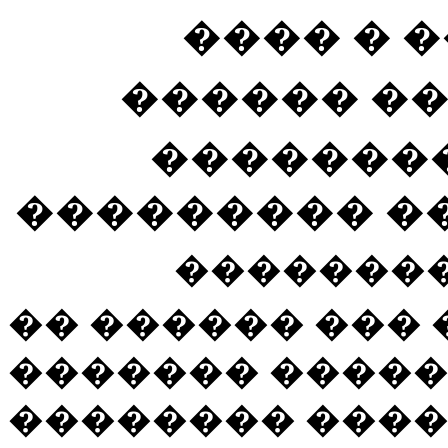
���� � 
������ �
�������
��������� ��
��������
�� ������ ���
������� �����
�������� ���