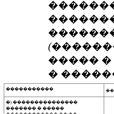
�������
������
������
(������
����� 
� �����
�����������
�
�) ���������������
�����
�� � ��
���