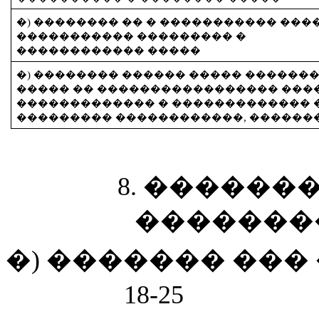
�) �������� �� � ����������� ���
����������� ��������� �
������������ �����
�) �������� ������ ����� �������
����� �� ����������������� ���
������������� � ������������� �
��������� ������������, ������
8.​ �����
��������
�) ������� ���
​ 18-25