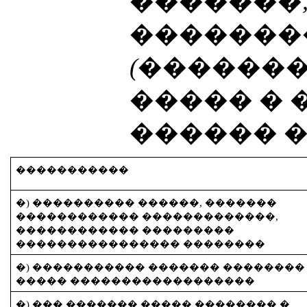
�������,
�������
(������
����� � 
������ �
�����������
�) ���������� ������, �������
������������ �������������,
������������ ���������
���������������� ��������
�) ����������� ������� ��������
����� ������������������
�) ��� ������� ����� �������� �