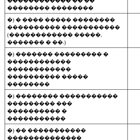
������������ �� ��
�������� ��������
�) � ���� ����� ��������
���������� �����������
(�����������
�
�����,
������� � ��.)
�) ������� ��������� �
������������
������������
���������� �����
��������
�) �������� �����������
��������� ���
���������� �
�����������
�) �
�
�����������
��������������