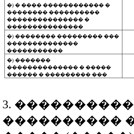
�) � ���� ������������ �
�������� ����������
��������������� �
���������������
�) �������� ��������� ���
��������������
�����������
�) �������
�������������� � �����
������ � ��������� ���
3. ���������
���������� 