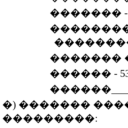
​ ������� -
​ �������
��������
​ �������
​ ������ - 5
​ ������_____
�) ������� ��
���������: