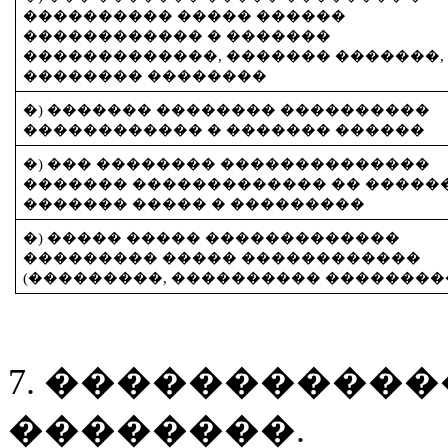
���������� ����� ������
������������ � �������
�������������, ������� �������,
�������� ��������
�) ������� �������� ����������
������������ � ������� ������
�) ��� �������� ��������������
������� ������������� �� �����
������� ����� � ���������
�) ����� ����� �������������
��������� ����� ������������
(���������, ���������� ��������
7. ����������
��������.