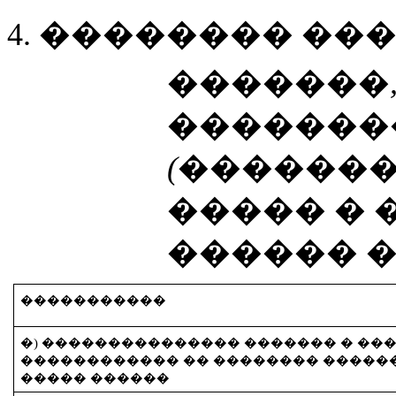
4. �������� ��
�������,
�������
(������
����� � 
������ �
�����������
�) ��������������� �����
�� � ��
������������ �� �������� �����
����� ������