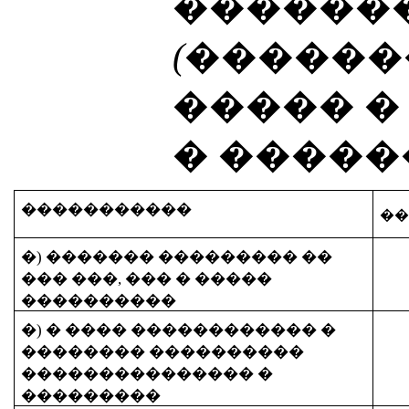
������
(������
����� 
� �����
�����������
�
�) ������� ��������� ��
��� ���, ��� � �����
����������
�) � ���� ������������ �
�������� ����������
��������������� �
���������