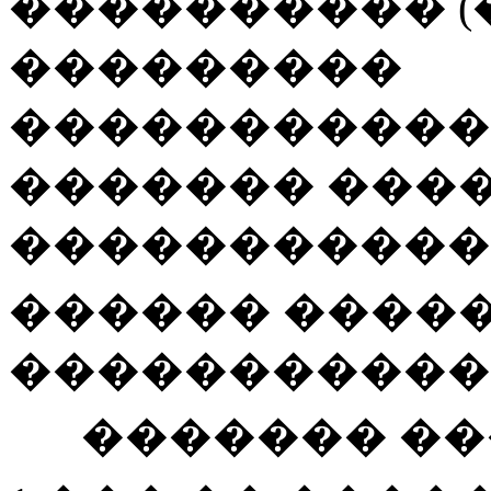
���������� (
���������
�����������
������� ���
�����������
������ �����
�����������
������� �