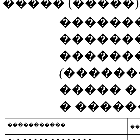
����� (�����)
�������
������
������
(������
����� 
� �����
�����������
�