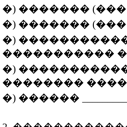
�) ������� (���
�) ������� (���
�) ����������
����������� � �
�) ����������
�������� �����
�) ������ _________