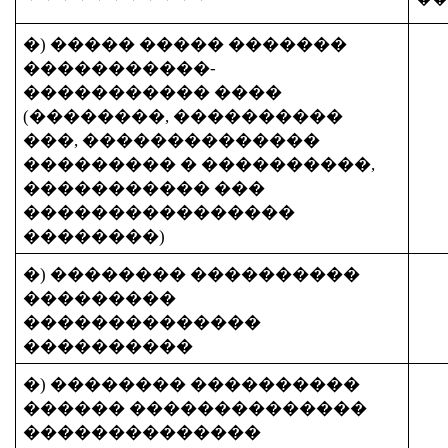
�) ����� ����� �������
�����������-
����������� ����
(��������, ����������
���, ��������������
��������� � ����������,
����������� ���
����������������
��������)
�) �������� ����������
���������
��������������
����������
�) �������� ����������
������ ��������������
��������������