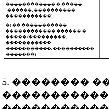
������������ � �����
(������, ����������
�����������)
�) �
�
�����������
������������ ������ �
����� (���������,
�����������
�����������, ����������
�������)
5. �������� 
����������� 
�����������