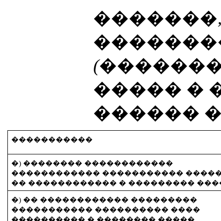
�������,
�������
(������
����� � 
������ �
�����������
�) �������� ������������
������������ ����������� ����
�� ������������ � ��������� ���
�) �� ������������ ���������
����������� ���������� ����
���������� � �������� �����