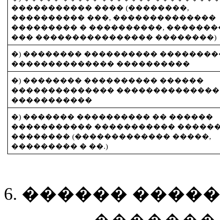
����������� ���� (��������,
���������� ���, ��������������
��������� � ����������, ������
��� ���������������� ��������)
�) �������� ���������� ��������
�������������� ����������
�) �������� ���������� ������
�������������� ��������������
�����������
�) ������� ���������� �� ������
����������� ����������� �����
�������� (������������� �����,
��������� � ��.)
6. ������ ����