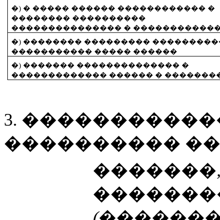
�) � ����� ������ ������������ �
�������� ����������
��������������� � �����������
�) �������� ��������� ��������
����������� ����� ������
�) ������� �������������� �
������������� ������ � �������
3. ����������
���������� ��
�������,
�������
(������