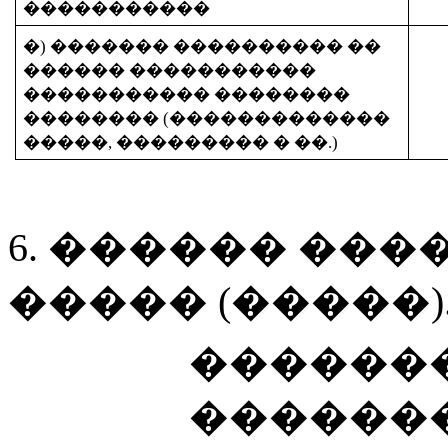
�����������
�) ������� ���������� ��
������ �����������
����������� ��������
�������� (�������������
�����, ��������� � ��.)
6. ������ ��
����� (�����)
�������
������